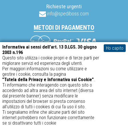
Richieste urgenti
info@spediboss.com
METODI DI PAGAMENTO
Mastercard
Visa
PayPal
Informativa ai sensi dell'art. 13 D.LGS. 30 giugno
Ho capito
2003 n.196
Questo sito utilizza i cookie propri e di terze parti per
migliorare servizi ed esperienza degli utenti.
SABATINO srl – P.IVA 02634410969
Per maggiori informazioni su come utilizzare e
gestire i cookie, consulta la pagina
spediboss.com © 2014-2026
"Tutela della Privacy e Informativa sui Cookie"
.
Ti informiamo che interagendo con questo sito o
accedendo ad altra area del sito internet (diversa
dal presente banner) senza modificare le
impostazioni del browser si presta consenso
all'utilizzo di tutti i cookies di cui fa uso il sito.
Ti segnaliamo infine che alcune parti del sito
internet potrebbero non funzionare correttamente
se si disattivano tutti i cookie