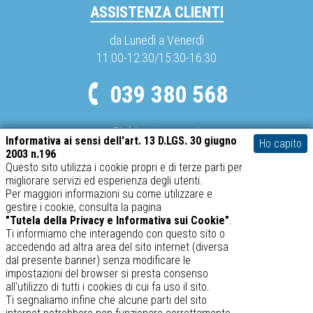
ASSISTENZA CLIENTI
da Lunedì a Venerdì
11:00-12:30/15:30-16:30
039 380 568
Richieste urgenti
Informativa ai sensi dell'art. 13 D.LGS. 30 giugno
Ho capito
info@spediboss.com
2003 n.196
Questo sito utilizza i cookie propri e di terze parti per
migliorare servizi ed esperienza degli utenti.
METODI DI PAGAMENTO
Per maggiori informazioni su come utilizzare e
gestire i cookie, consulta la pagina
Mastercard
Visa
PayPal
"Tutela della Privacy e Informativa sui Cookie"
.
Ti informiamo che interagendo con questo sito o
accedendo ad altra area del sito internet (diversa
dal presente banner) senza modificare le
impostazioni del browser si presta consenso
SABATINO srl – P.IVA 02634410969
all'utilizzo di tutti i cookies di cui fa uso il sito.
spediboss.com © 2014-2026
Ti segnaliamo infine che alcune parti del sito